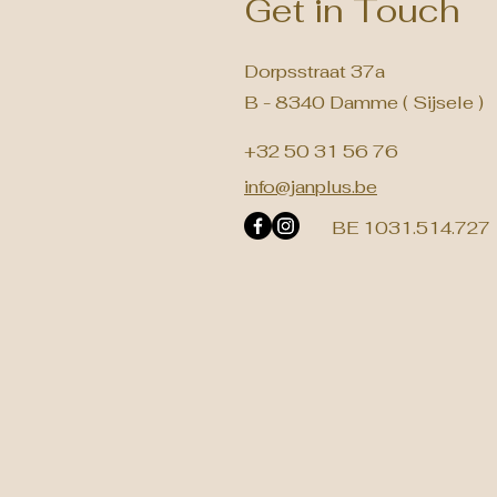
Get in Touch
Dorpsstraat 37a
B - 8340 Damme ( Sijsele )
+32 50 31 56 76
info@janplus.be
BE 1031.514.727