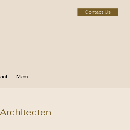
Contact Us
act
More
 Architecten