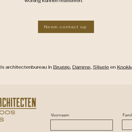
woning kunnen realiseren.
Neem contact op
als architectenbureau in
Brugge
,
Damme,
Sijsele
en
Knokk
Voornaam
Fami