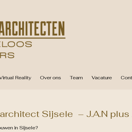
Virtual Reality
Over ons
Team
Vacature
Cont
rchitect Sijsele – J.A.N plus
uwen in Sijsele?