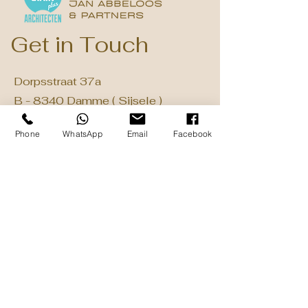
Get in Touch
Dorpsstraat 37a
B - 8340 Damme ( Sijsele )
+32 50 31 56 76
Phone
WhatsApp
Email
Facebook
info@janplus.be
BE 1031.514.727