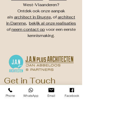
West-Vlaanderen?
Ontdek ook onze aanpak
als
architect in Brugge
, of
architect
in Damme
,
bekijk al onze realisaties
of
neem contact op
voor een eerste
kennismaking.
Get in Touch
Dorpsstraat 37a
Phone
WhatsApp
Email
Facebook
B - 8340 Damme ( Sijsele )
+32 50 31 56 76