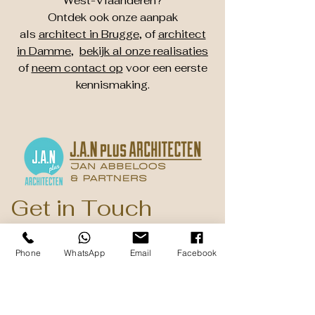
West-Vlaanderen?
Ontdek ook onze aanpak
als
architect in Brugge
, of
architect
in Damme
,
bekijk al onze realisaties
of
neem contact op
voor een eerste
kennismaking.
Get in Touch
Dorpsstraat 37a
Phone
WhatsApp
Email
Facebook
B - 8340 Damme ( Sijsele )
+32 50 31 56 76