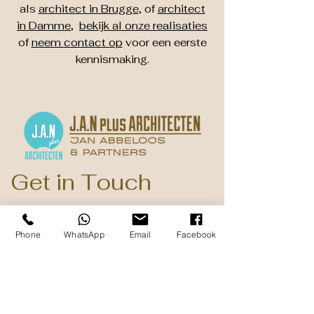
als
architect in Brugge
, of
architect
in Damme
,
bekijk al onze realisaties
of
neem contact op
voor een eerste
kennismaking.
Get in Touch
Dorpsstraat 37a
Phone
WhatsApp
Email
Facebook
B - 8340 Damme ( Sijsele )
+32 50 31 56 76
info@janplus.be