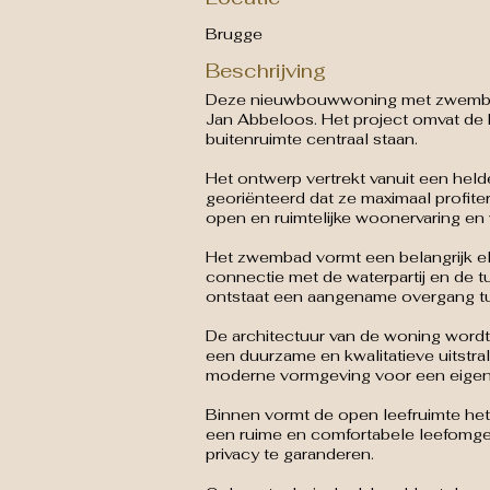
Brugge
Beschrijving
Deze nieuwbouwwoning met zwembad in
Jan Abbeloos. Het project omvat de
buitenruimte centraal staan.
Het ontwerp vertrekt vanuit een hel
georiënteerd dat ze maximaal profiter
open en ruimtelijke woonervaring en 
Het zwembad vormt een belangrijk ele
connectie met de waterpartij en de t
ontstaat een aangename overgang tus
De architectuur van de woning wordt 
een duurzame en kwalitatieve uitstral
moderne vormgeving voor een eigentij
Binnen vormt de open leefruimte het
een ruime en comfortabele leefomgev
privacy te garanderen.