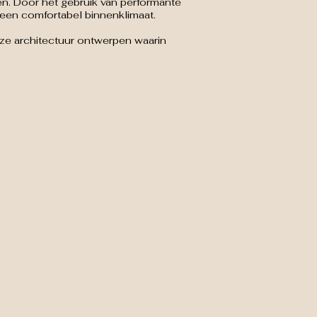
. Door het gebruik van performante
 een comfortabel binnenklimaat.
oze architectuur ontwerpen waarin