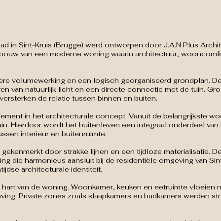
 Sint-Kruis (Brugge) werd ontworpen door J.A.N Plus Architec
 bouw van een moderne woning waarin architectuur, wooncomfort
dere volumewerking en een logisch georganiseerd grondplan. D
en van natuurlijk licht en een directe connectie met de tuin. Gr
versterken de relatie tussen binnen en buiten.
ment in het architecturale concept. Vanuit de belangrijkste wo
uin. Hierdoor wordt het buitenleven een integraal onderdeel va
sen interieur en buitenruimte.
gekenmerkt door strakke lijnen en een tijdloze materialisatie. 
ing die harmonieus aansluit bij de residentiële omgeving van Sint
dse architecturale identiteit.
 hart van de woning. Woonkamer, keuken en eetruimte vloeien n
ing. Private zones zoals slaapkamers en badkamers werden str