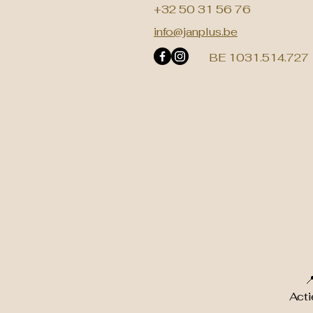
+32 50 31 56 76
info@janplus.be
BE 1031.514.727

Acti