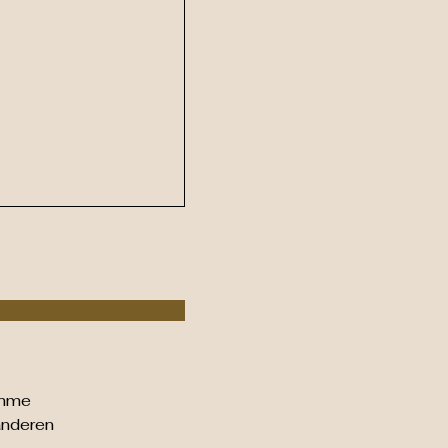
amme
nderen