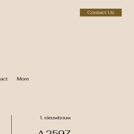
Contact Us
act
More
1. nieuwbouw
A.2597