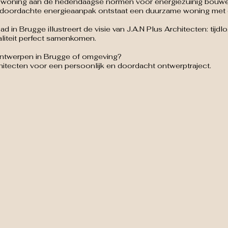
 woning aan de hedendaagse normen voor energiezuinig bouwen
 een doordachte energieaanpak ontstaat een duurzame woning met
 Brugge illustreert de visie van J.A.N Plus Architecten: tijdl
aliteit perfect samenkomen.
ontwerpen in Brugge of omgeving?
itecten voor een persoonlijk en doordacht ontwerptraject.