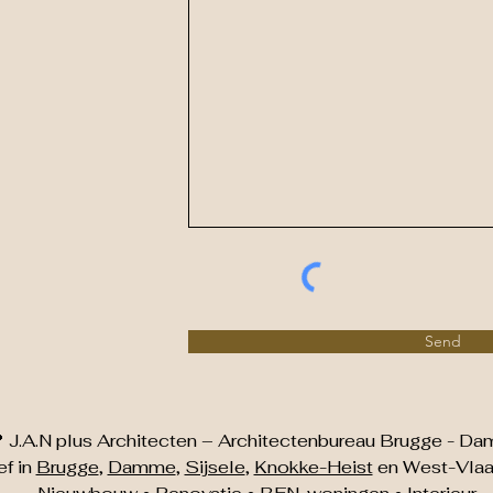
Send
 J.A.N plus Architecten – Architectenbureau Brugge - D
ef in
Brugge
,
Damme
,
Sijsele
,
Knokke-Heist
en West-Vlaa