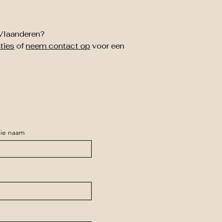
Vlaanderen?
aties
of
neem contact op
voor een
lie naam