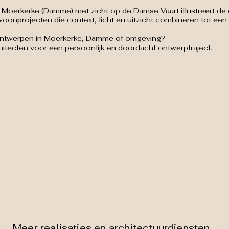
erkerke (Damme) met zicht op de Damse Vaart illustreert de ex
woonprojecten die context, licht en uitzicht combineren tot een
ontwerpen in Moerkerke, Damme of omgeving?
itecten voor een persoonlijk en doordacht ontwerptraject.
Meer realisaties en architectuurdiensten