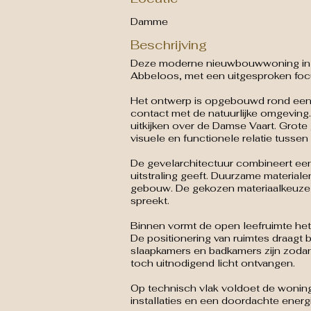
Damme
Beschrijving
Deze moderne nieuwbouwwoning in Mo
Abbeloos, met een uitgesproken focus
Het ontwerp is opgebouwd rond een op
contact met de natuurlijke omgeving
uitkijken over de Damse Vaart. Grote 
visuele en functionele relatie tussen
De gevelarchitectuur combineert een 
uitstraling geeft. Duurzame material
gebouw. De gekozen materiaalkeuze slu
spreekt.
Binnen vormt de open leefruimte het
De positionering van ruimtes draagt b
slaapkamers en badkamers zijn zodani
toch uitnodigend licht ontvangen.
Op technisch vlak voldoet de woning
installaties en een doordachte energ