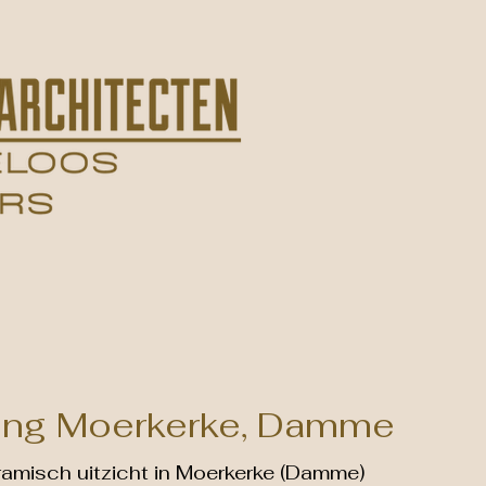
Virtual Reality
Over ons
Team
Vacature
Cont
ng Moerkerke, Damme
misch uitzicht in Moerkerke (Damme)