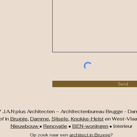
Send
 J.A.N plus Architecten – Architectenbureau Brugge - D
ef in
Brugge
,
Damme
,
Sijsele
,
Knokke-Heist
en West-Vlaa
Nieuwbouw
•
Renovatie
•
BEN-woningen
• Interieur
Op zoek naar een
architect in Brugge
?