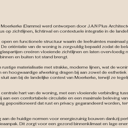
erkerke (Damme) werd ontworpen door J.A.N Plus Architecten,
 op zichtlijnen, lichtinval en contextuele integratie in de land
en en functionele structuur waarin de leefruimtes maximaal pro
. De oriëntatie van de woning is zorgvuldig bepaald zodat de b
glaspartijen creëren vloeiende zichtlijnen en laten overvloedig na
 binnen en buiten tot stand brengt.
rustige materialisatie met strakke, moderne lijnen, wat de woni
en en hoogwaardige afwerking dragen bij aan zowel de esthetiek
it aan bij de landelijke context van Moerkerke, terwijl ze tegel
 centrale hart van de woning, met een vloeiende verbinding tu
ij aan een comfortabele circulatie en een maximale beleving van l
g gepositioneerd dat rust en privacy gegarandeerd worden, terw
 aan de huidige normen voor energiezuinig bouwen dankzij perfo
ieaanpak. Dit zorgt voor een gezond binnenklimaat en lage ener