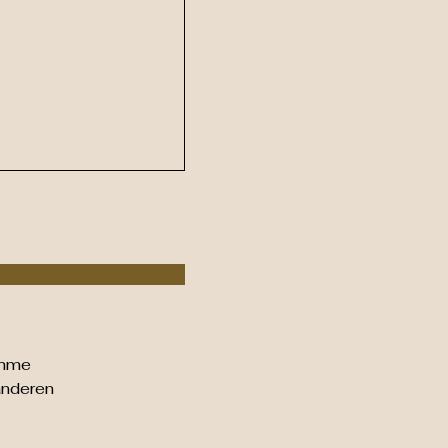
amme
nderen