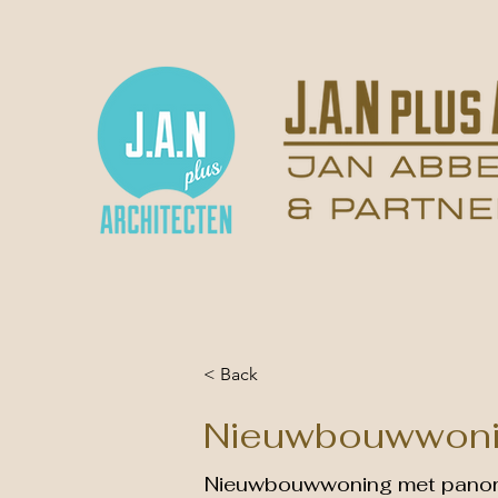
Home
Portfolio
Video
< Back
Nieuwbouwwoni
Nieuwbouwwoning met panora