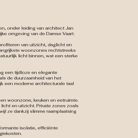
 onder leiding van architect Jan
elijke omgeving van de Damse Vaart.
fiteren van uitzicht, daglicht en
elangrijkste woonzones rechtstreeks
tuurlijk licht binnen, wat een sterke
ng een tijdloze en elegante
 als de duurzaamheid van het
ijk een moderne architecturale taal
ssen woonzone, keuken en eetruimte.
icht en uitzicht. Private zones zoals
ijl ze dankzij slimme raamplaatsing
rmante isolatie, efficiënte
giekosten.