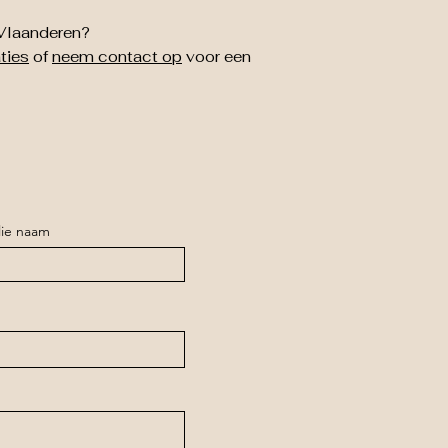
Vlaanderen?
aties
of
neem contact op
voor een
lie naam