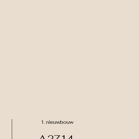
act
More
1. nieuwbouw
A.2714