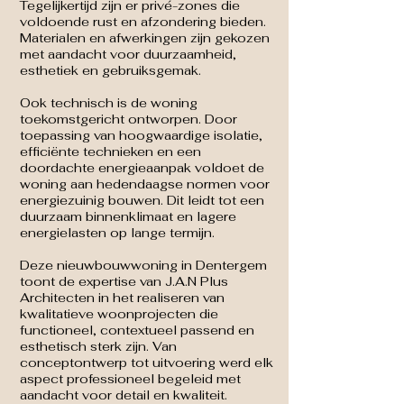
Tegelijkertijd zijn er privé-zones die
voldoende rust en afzondering bieden.
Materialen en afwerkingen zijn gekozen
met aandacht voor duurzaamheid,
esthetiek en gebruiksgemak.
Ook technisch is de woning
toekomstgericht ontworpen. Door
toepassing van hoogwaardige isolatie,
efficiënte technieken en een
doordachte energieaanpak voldoet de
woning aan hedendaagse normen voor
energiezuinig bouwen. Dit leidt tot een
duurzaam binnenklimaat en lagere
energielasten op lange termijn.
Deze nieuwbouwwoning in Dentergem
toont de expertise van J.A.N Plus
Architecten in het realiseren van
kwalitatieve woonprojecten die
functioneel, contextueel passend en
esthetisch sterk zijn. Van
conceptontwerp tot uitvoering werd elk
aspect professioneel begeleid met
aandacht voor detail en kwaliteit.