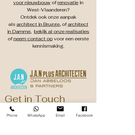
voor nieuwbouw
of
renovatie
in
West-Vlaanderen?
Ontdek ook onze aanpak
als
architect in Brugge
, of
architect
in Damme
,
bekijk al onze realisaties
of
neem contact op
voor een eerste
kennismaking.
Get in Touch
Dorpsstraat 37a
Phone
WhatsApp
Email
Facebook
B - 8340 Damme ( Sijsele )