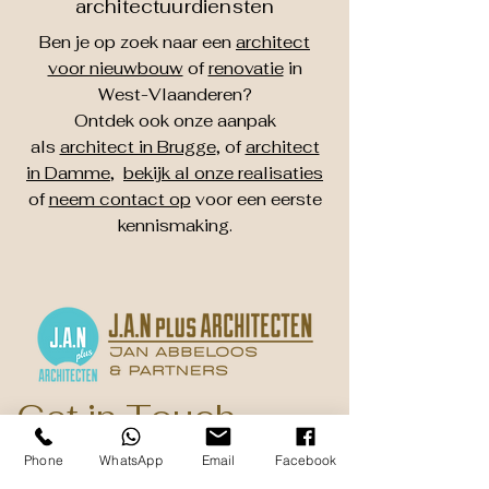
architectuurdiensten
Ben je op zoek naar een
architect
voor nieuwbouw
of
renovatie
in
West-Vlaanderen?
Ontdek ook onze aanpak
als
architect in Brugge
, of
architect
in Damme
,
bekijk al onze realisaties
of
neem contact op
voor een eerste
kennismaking.
Get in Touch
Phone
WhatsApp
Email
Facebook
Dorpsstraat 37a