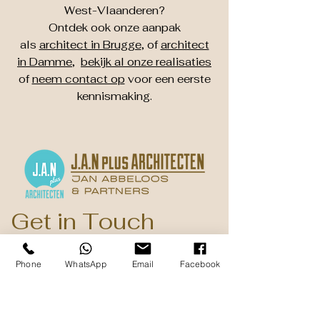
West-Vlaanderen?
Ontdek ook onze aanpak
als
architect in Brugge
, of
architect
in Damme
,
bekijk al onze realisaties
of
neem contact op
voor een eerste
kennismaking.
Get in Touch
Dorpsstraat 37a
Phone
WhatsApp
Email
Facebook
B - 8340 Damme ( Sijsele )
+32 50 31 56 76