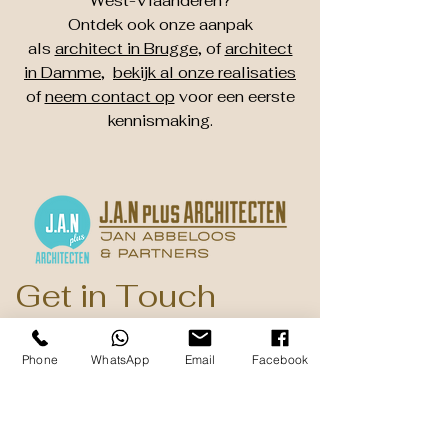
West-Vlaanderen?
Ontdek ook onze aanpak
als
architect in Brugge
, of
architect
in Damme
,
bekijk al onze realisaties
of
neem contact op
voor een eerste
kennismaking.
Get in Touch
Dorpsstraat 37a
Phone
WhatsApp
Email
Facebook
B - 8340 Damme ( Sijsele )
+32 50 31 56 76